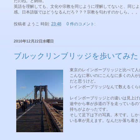
たのね。と納得。
英語を理解しても、文化や宗教を同じように理解してないと、同じよ
感。日本語版ではどうなるんだろ？？？宗教を匂わすのかしら。。。
投稿者
ようこ
時刻:
23:48
0 件のコメント:
2010年12月22日水曜日
ブルックリンブリッジを歩いてみた
東京のレインボーブリッジと比べて人
こんなに寒いのにこんなに多くの人が
だと思うけど。
レインボーブリッジなんて数えるくら
レインボーブリッジとの違いは見上げ
途中から車が歩道の下を走っているの
持ちがよかったです。
そして足下は下の写真。木です。しか
いる車が見えます。なんだか落ち着き