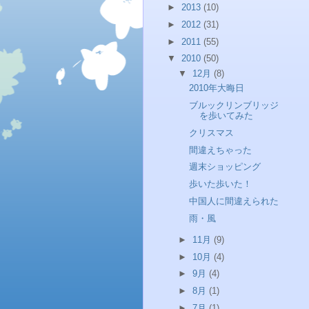
►
2013
(10)
►
2012
(31)
►
2011
(55)
▼
2010
(50)
▼
12月
(8)
2010年大晦日
ブルックリンブリッジ
を歩いてみた
クリスマス
間違えちゃった
週末ショッピング
歩いた歩いた！
中国人に間違えられた
雨・風
►
11月
(9)
►
10月
(4)
►
9月
(4)
►
8月
(1)
►
7月
(1)