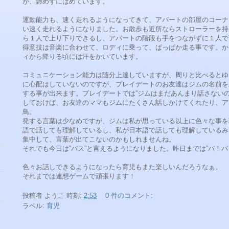
が、諦めずにはめています。
運動能力も、速く走れるようになってきて、アパートの部屋のコーナ
い速く走れるようになりました。お散歩も近所ならストローラーを持
ら１人で上り下りできるし、アパートの階段も手をつながずに１人で
得意技は音楽に合わせて、ロディに乗って、ぱっぱか走る事です。か
ィから降りる頃には汗をかいています。
コミュニケーション能力は随分上達していますが、周りと比べるとゆ
に心配はしていないのですが、プレイデートのお友達はジムの名前を
する事が出来ます。プレイデートでは”ジムはまだあんまり話さないの
しておけば、お友達のママもジムにたくさん話しかけてくれたり、ア
鳥。
発する言葉は少なめですが、ジムは私が思っている以上に色々な事を
語で話しても理解しているし、私が日本語で話しても理解しているみ
集中して、言葉が出てこないのかもしれませんね。
それでも今日は”バス”と言えるようになりました。昨日までは”バ！
色々お話しできるようになったら育児もまた楽しいんだろうなぁ。
それまでは連想ゲームで頑張ります！
投稿者
ようこ
時刻:
2:53
0 件のコメント:
ラベル:
育児